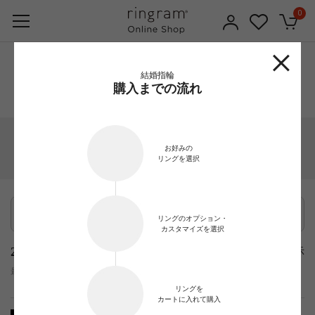
0
1
2
3
結婚指輪
購入までの流れ
ダイヤを選ぶ
リングを選ぶ
セッティング(合計)
お好みの
絞り込み条件
リングを選択
リングのオプション・
カスタマイズを選択
2918
在庫ありのみ表示
表示101～120件
件
最終更新日：
2026年08月08日
リングを
カートに入れて購入