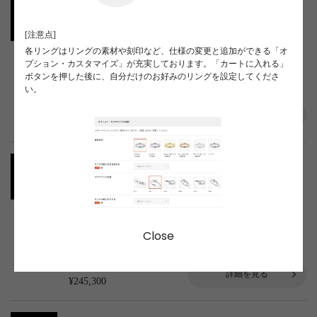
カラット
カラー
クラリティ
0.312
D
VVS1
[注意点]
Natural
各リングはリングの素材や刻印など、仕様の変更と追加ができる「オ
プション・カスタマイズ」が充実しております。「カートに入れる」
カット
蛍光性
ボタンを押した後に、自分だけのお好みのリングを設定してくださ
3EX H&C
Medium Blue
い。
ラウンド
詳細を見る
¥236,500
カラット
カラー
クラリティ
0.324
D
VVS1
Natural
カット
蛍光性
Close
3EX H&C
Faint
ラウンド
詳細を見る
¥245,300