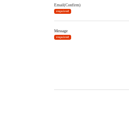
Email(Confirm)
required
Message
required