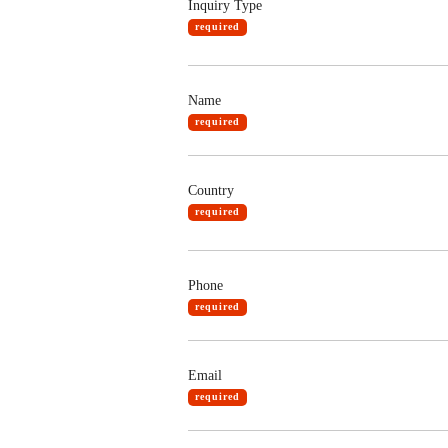
Inquiry Type
required
Name
required
Country
required
Phone
required
Email
required