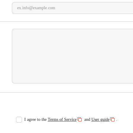
I agree to the
Terms of Service
and
User guide
.