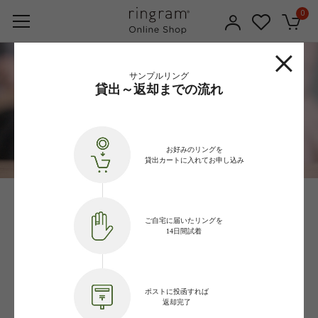
0
サンプルリング
貸出～返却までの流れ
お好みのリングを
貸出カートに入れてお申し込み
Sample Ring
ご自宅に届いたリングを
14日間試着
サンプルリング
実際に手に取っていただき、
ポストに投函すれば
デザインの違いを確認していただきたいので、
返却完了
サンプルリングを無料で貸し出ししております。