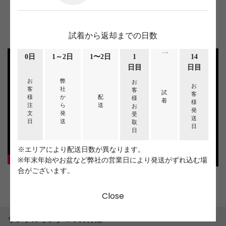
ご自宅にいながら心行くまでご試着出来ます。
ぜひお気軽にお申し込みください。
試着から返却までの日数
0日
1～2日
1〜2日
1
14
日目
日目
お
弊
お
お
客
社
客
試
客
様
か
配
様
着
様
注
ら
送
お
発
文
発
受
送
日
送
取
日
日
※エリアにより配送日数が異なります。
※年末年始やお盆など弊社の営業日により発送がずれ込む場
合がございます。
Close
サンプルリング 3つの特徴