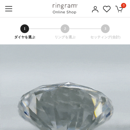
0
1
2
3
ダイヤを選ぶ
リングを選ぶ
セッティング(合計)