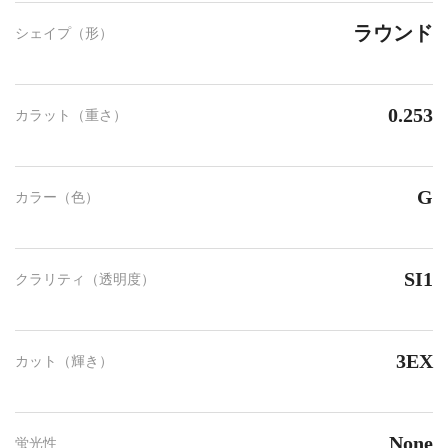
ラウンド
シェイプ（形）
0.253
カラット（重さ）
G
カラー（色）
SI1
クラリティ（透明度）
3EX
カット（輝き）
None
蛍光性