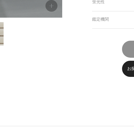
蛍光性
鑑定機関
お