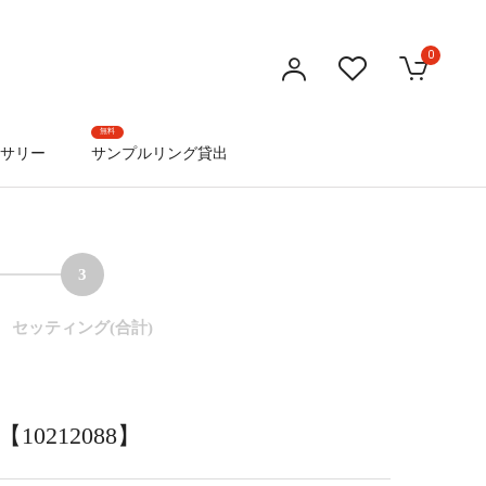
0
無料
サリー
サンプルリング貸出
3
セッティング(合計)
0212088】