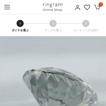
0
1
2
3
ダイヤを選ぶ
リングを選ぶ
セッティング(合計)