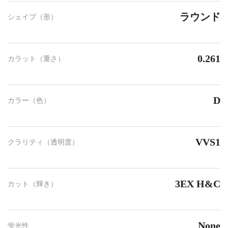
ラウンド
シェイプ（形）
0.261
カラット（重さ）
D
カラー（色）
VVS1
クラリティ（透明度）
3EX H&C
カット（輝き）
None
蛍光性