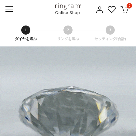
0
1
2
3
ダイヤを選ぶ
リングを選ぶ
セッティング(合計)