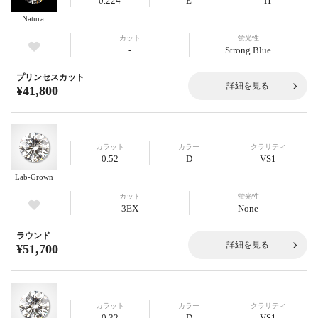
0.224
E
I1
Natural
カット
蛍光性
-
Strong Blue
プリンセスカット
詳細を見る
¥41,800
カラット
カラー
クラリティ
0.52
D
VS1
Lab-Grown
カット
蛍光性
3EX
None
ラウンド
詳細を見る
¥51,700
カラット
カラー
クラリティ
0.32
D
VS1