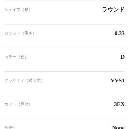
ラウンド
シェイプ（形）
0.33
カラット（重さ）
D
カラー（色）
VVS1
クラリティ（透明度）
3EX
カット（輝き）
None
蛍光性