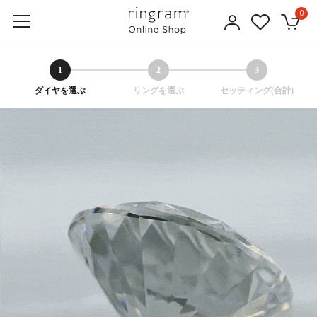
0
1
2
3
ダイヤを選ぶ
リングを選ぶ
セッティング(合計)