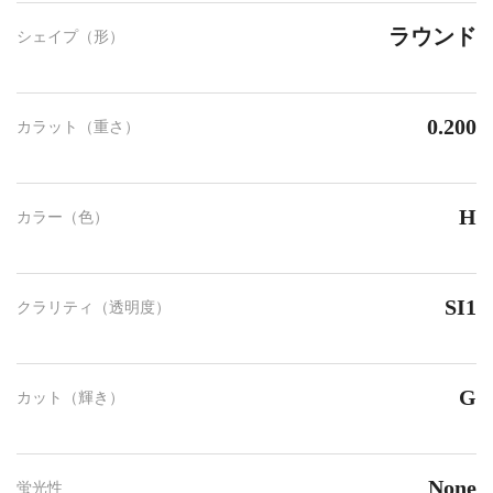
ラウンド
シェイプ（形）
0.200
カラット（重さ）
H
カラー（色）
SI1
クラリティ（透明度）
G
カット（輝き）
None
蛍光性