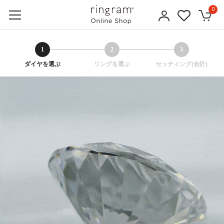
0
1
2
3
ダイヤを選ぶ
リングを選ぶ
セッティング(合計)