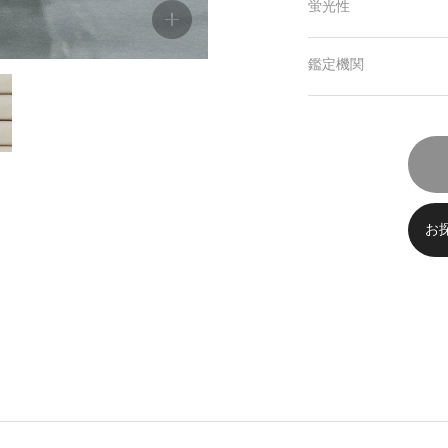
蛍光性
鑑定機関
お