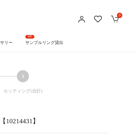
0
無料
サリー
サンプルリング貸出
3
セッティング(合計)
0214431】