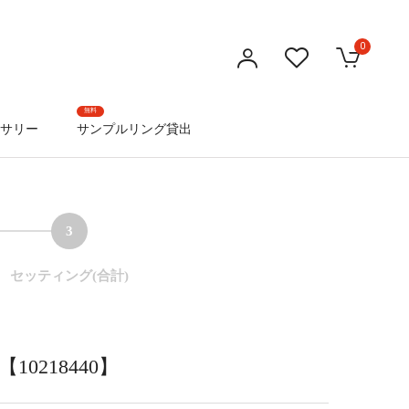
0
無料
サリー
サンプルリング貸出
3
セッティング(合計)
0218440】