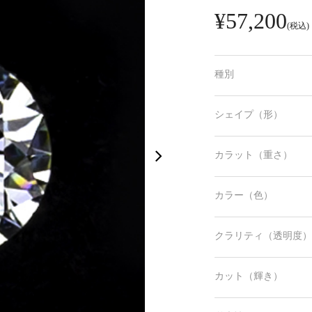
¥57,200
(税込)
種別
シェイプ（形）
カラット（重さ）
カラー（色）
クラリティ（透明度）
カット（輝き）