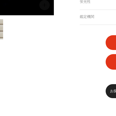
蛍光性
鑑定機関
お