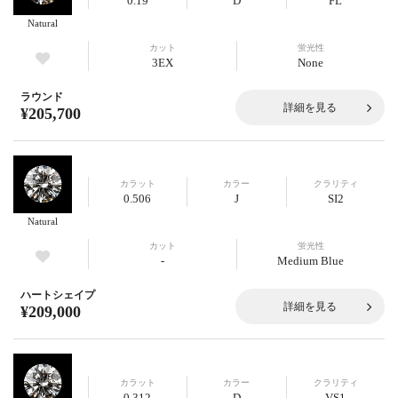
0.19
D
FL
Natural
カット
蛍光性
3EX
None
ラウンド
詳細を見る
¥205,700
カラット
カラー
クラリティ
0.506
J
SI2
Natural
カット
蛍光性
-
Medium Blue
ハートシェイプ
詳細を見る
¥209,000
カラット
カラー
クラリティ
0.312
D
VS1