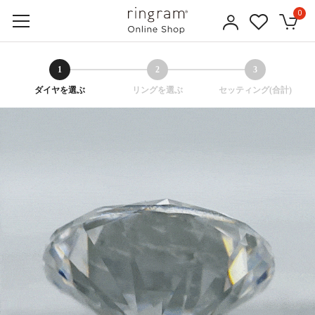
0
1
2
3
ダイヤを選ぶ
リングを選ぶ
セッティング(合計)