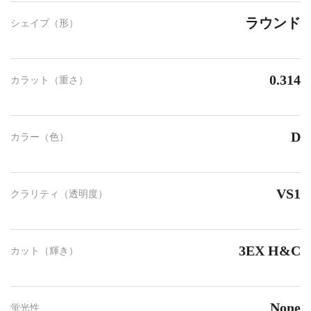
ラウンド
シェイプ（形）
0.314
カラット（重さ）
D
カラー（色）
VS1
クラリティ（透明度）
3EX H&C
カット（輝き）
None
蛍光性