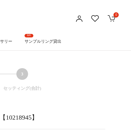
0
無料
サリー
サンプルリング貸出
3
セッティング(合計)
0218945】