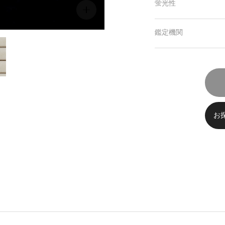
蛍光性
鑑定機関
お