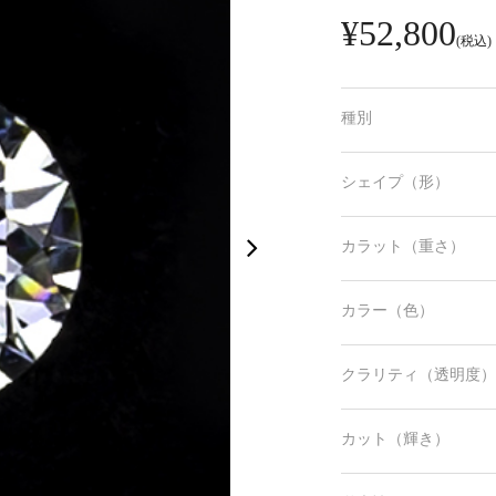
¥52,800
(税込)
種別
シェイプ（形）
カラット（重さ）
カラー（色）
クラリティ（透明度）
カット（輝き）