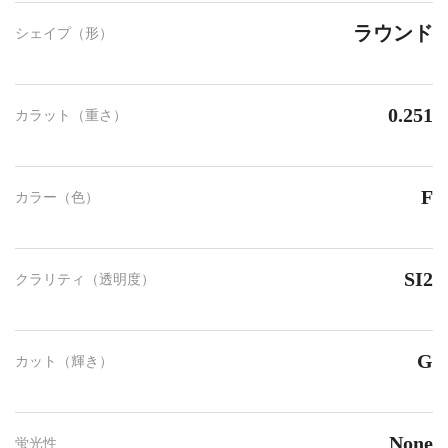
ラウンド
シェイプ（形）
0.251
カラット（重さ）
F
カラー（色）
SI2
クラリティ（透明度）
G
カット（輝き）
None
蛍光性