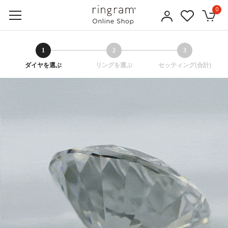
0
1
2
3
ダイヤを選ぶ
リングを選ぶ
セッティング(合計)