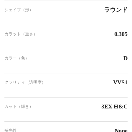
ラウンド
シェイプ（形）
0.305
カラット（重さ）
D
カラー（色）
VVS1
クラリティ（透明度）
3EX H&C
カット（輝き）
None
蛍光性