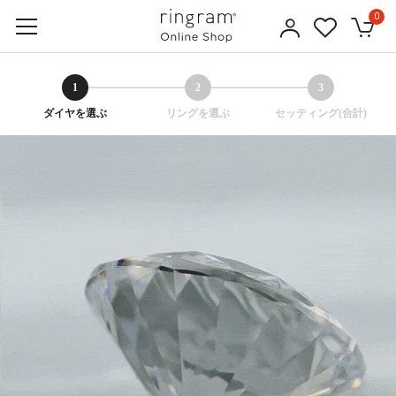
0
1
2
3
ダイヤを選ぶ
リングを選ぶ
セッティング(合計)