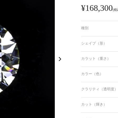
¥168,300
(税
種別
シェイプ（形）
カラット（重さ）
カラー（色）
クラリティ（透明度）
カット（輝き）