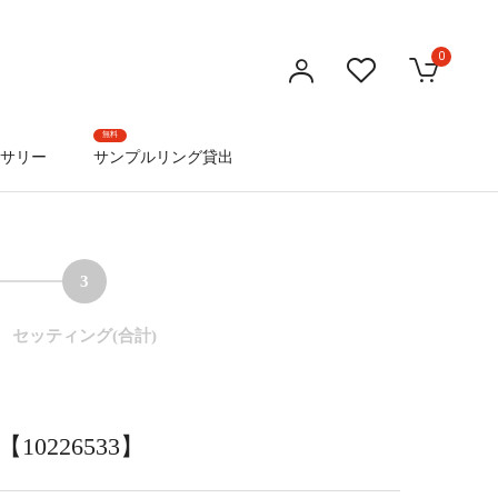
0
無料
サリー
サンプルリング貸出
3
セッティング(合計)
0226533】