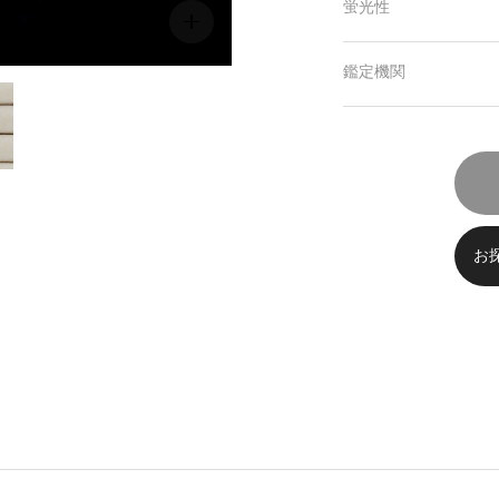
蛍光性
鑑定機関
お