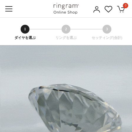
0
1
2
3
ダイヤを選ぶ
リングを選ぶ
セッティング(合計)