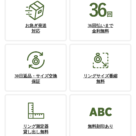
お急ぎ発送
36回払いまで
対応
金利無料
30日返品・サイズ交換
リングサイズ番縮
保証
無料
リング測定器
無料刻印あり
貸し出し無料